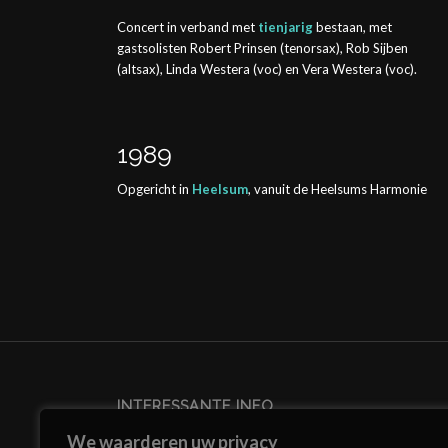
Concert in verband met
tienjarig
bestaan, met
gastsolisten Robert Prinsen (tenorsax), Rob Sijben
(altsax), Linda Westera (voc) en Vera Westera (voc).
1989
Opgericht in
Heelsum
, vanuit de Heelsums Harmonie
INTERESSANTE INFO
Hein met pensioen, zie
nieuws
We waarderen uw privacy