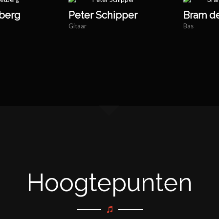
tberg
Peter Schipper
Bram d
Gitaar
Bas
Hoogtepunten