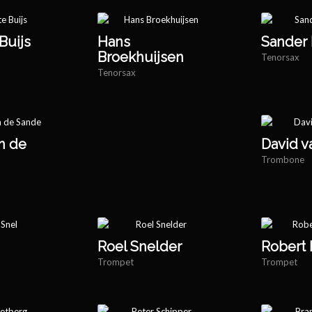
Buijs
Hans
Sander
Broekhuijsen
Tenorsax
Tenorsax
an de
David v
Trombone
Roel Snelder
Robert
Trompet
Trompet