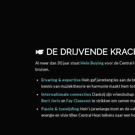
🎺 DE DRIJVENDE KRA
Al meer dan 30 jaar staat
Hein Buying
voor de Central H
bruisen.
Ervaring & expertise
Hein gaf jarenlang les aan d
kennis van muziektheorie en harmonie maakt hem tot 
Internationale connecties
Dankzij zijn vriendscha
Bert Joris
en
Fay Claassen
te strikken om samen me
Passie & toewijding
Hein’s jarenlange inzet en de ve
energie en visie tillen Central Heat telkens naar een h